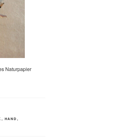
es Naturpapier
K
,
HAND
,