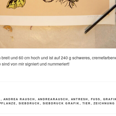
m breit und 60 cm hoch und ist auf 240 g schweres, cremefarben
 sind von mir signiert und nummeriert!
R
E
,
ANDREA RAUSCH
,
ANDREARAUSCH
,
ANTRESH
,
FUSS
,
GRAFI
PFLANZE
,
SIEBDRUCK
,
SIEBDRUCK GRAFIK
,
TIER
,
ZEICHNUNG