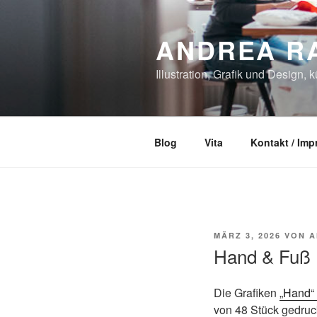
Zum
Inhalt
ANDREA R
springen
Illustration, Grafik und Design, 
Blog
Vita
Kontakt / Im
VERÖFFENTLICHT
MÄRZ 3, 2026
VON
A
AM
Hand & Fuß
Die Grafiken
„Hand“
von 48 Stück gedruck