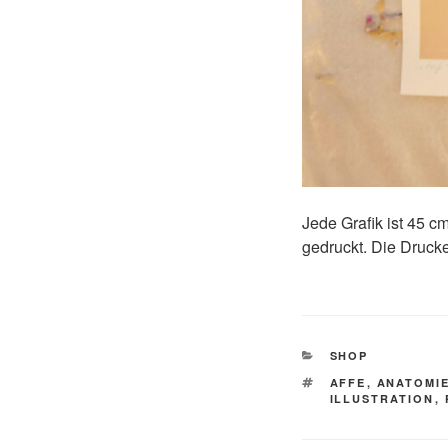
Jede Grafik ist 45 c
gedruckt. Die Drucke
KATEGORIEN
SHOP
SCHLAGWÖRTE
AFFE
,
ANATOMI
ILLUSTRATION
,