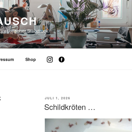
AUSCH
künstlerischer Siebdruck
pressum
Shop
K
VERÖFFENTLICHT
JULI 1, 2026
AM
Schildkröten …