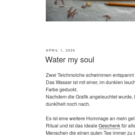
VERÖFFENTLICHT
APRIL 1, 2026
AM
Water my soul
Zwei Teichmolche schwimmen entspannt i
Das Wasser ist mit einer, im dunklen leu
Farbe geduckt.
Nachdem die Grafik angeleuchtet wurde, l
dunklheit noch nach.
Es ist eine weitere Hommage an mein gel
Ritual und ist das ideale
Geschenk
für al
Menschen die einen guten Tee immer zu 