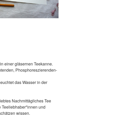
n einer gläsernen Teekanne.
chtenden, Phosphoreszierenden-
euchtet das Wasser in der
iebtes Nachmittägliches Tee
le Teeliebhaber*innen und
schätzen wissen.