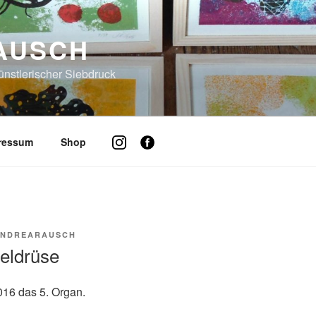
AUSCH
künstlerischer Siebdruck
pressum
Shop
NDREARAUSCH
eldrüse
16 das 5. Organ.