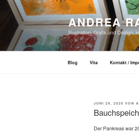
Zum
Inhalt
ANDREA R
springen
Illustration, Grafik und Design, 
Blog
Vita
Kontakt / Im
VERÖFFENTLICHT
JUNI 29, 2020
VON
A
AM
Bauchspeich
Der Pankreas war 20