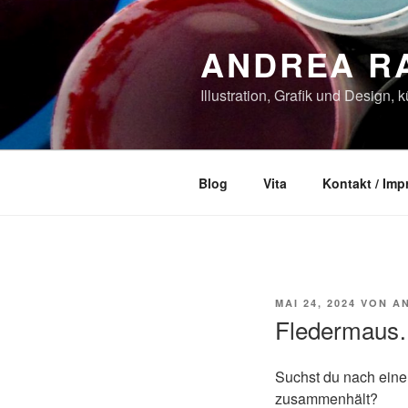
Zum
Inhalt
ANDREA R
springen
Illustration, Grafik und Design, 
Blog
Vita
Kontakt / Im
VERÖFFENTLICHT
MAI 24, 2024
VON
A
AM
Fledermaus…
Suchst du nach einer
zusammenhält?