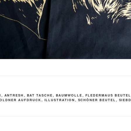
R
H
,
ANTRESH
,
BAT TASCHE
,
BAUMWOLLE
,
FLEDERMAUS BEUTE
OLDNER AUFDRUCK
,
ILLUSTRATION
,
SCHÖNER BEUTEL
,
SIEB