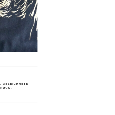
L
,
GEZEICHNETE
DRUCK
,