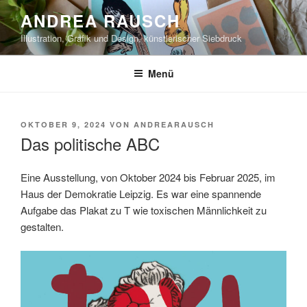
Zum
ANDREA RAUSCH
Inhalt
Illustration, Grafik und Design, künstlerischer Siebdruck
springen
Menü
VERÖFFENTLICHT
OKTOBER 9, 2024
VON
ANDREARAUSCH
AM
Das politische ABC
Eine Ausstellung, von Oktober 2024 bis Februar 2025, im
Haus der Demokratie Leipzig. Es war eine spannende
Aufgabe das Plakat zu T wie toxischen Männlichkeit zu
gestalten.