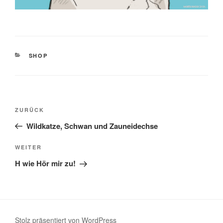
KATEGORIEN
SHOP
Beitragsnavigation
Vorheriger
ZURÜCK
Beitrag
Wildkatze, Schwan und Zauneidechse
Nächster
WEITER
Beitrag
H wie Hör mir zu!
Stolz präsentiert von WordPress