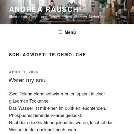
Zum
ANDREA RAUSCH
Inhalt
Illustration, Grafik und Design, künstlerischer Siebdruck
springen
Menü
SCHLAGWORT:
TEICHMOLCHE
VERÖFFENTLICHT
APRIL 1, 2026
AM
Water my soul
Zwei Teichmolche schwimmen entspannt in einer
gläsernen Teekanne.
Das Wasser ist mit einer, im dunklen leuchtenden,
Phosphoreszierenden-Farbe geduckt.
Nachdem die Grafik angeleuchtet wurde, leuchtet das
Wasser in der dunklheit noch nach.