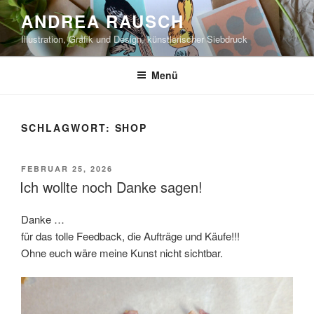
Zum
ANDREA RAUSCH
Inhalt
Illustration, Grafik und Design, künstlerischer Siebdruck
springen
Menü
SCHLAGWORT:
SHOP
VERÖFFENTLICHT
FEBRUAR 25, 2026
AM
Ich wollte noch Danke sagen!
Danke …
für das tolle Feedback, die Aufträge und Käufe!!!
Ohne euch wäre meine Kunst nicht sichtbar.