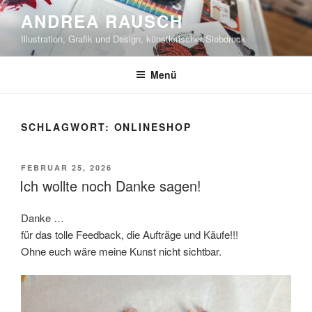
Zum
ANDREA RAUSCH
Inhalt
Illustration, Grafik und Design, künstlerischer Siebdruck
springen
Menü
SCHLAGWORT:
ONLINESHOP
VERÖFFENTLICHT
FEBRUAR 25, 2026
AM
Ich wollte noch Danke sagen!
Danke …
für das tolle Feedback, die Aufträge und Käufe!!!
Ohne euch wäre meine Kunst nicht sichtbar.