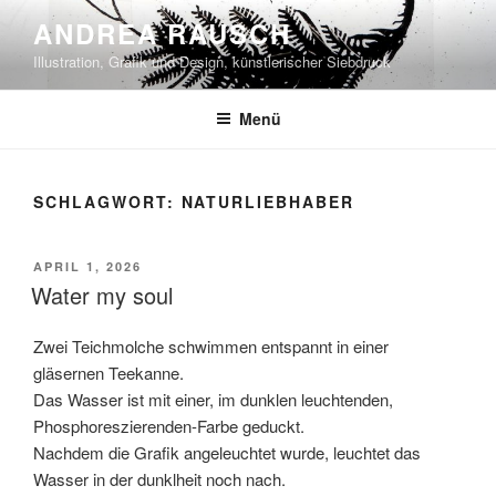
Zum
ANDREA RAUSCH
Inhalt
Illustration, Grafik und Design, künstlerischer Siebdruck
springen
Menü
SCHLAGWORT:
NATURLIEBHABER
VERÖFFENTLICHT
APRIL 1, 2026
AM
Water my soul
Zwei Teichmolche schwimmen entspannt in einer
gläsernen Teekanne.
Das Wasser ist mit einer, im dunklen leuchtenden,
Phosphoreszierenden-Farbe geduckt.
Nachdem die Grafik angeleuchtet wurde, leuchtet das
Wasser in der dunklheit noch nach.